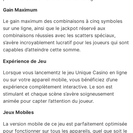
Gain Maximum
Le gain maximum des combinaisons à cinq symboles
sur une ligne, ainsi que le jackpot réservé aux
combinaisons réussies avec les scatters spéciaux,
s’avère incroyablement lucratif pour les joueurs qui sont
capables d’atteindre cette somme.
Expérience de Jeu
Lorsque vous lancementz le jeu Unique Casino en ligne
ou sur votre appareil mobile, vous bénéficiez d’une
expérience complètement interactive. Le son est
stimulant et chaque scène s’avère soigneusement
animée pour capter l’attention du joueur.
Jeux Mobiles
La version mobile de ce jeu est parfaitement optimisée
pour fonctionner sur tous les appareils, quel que soit le