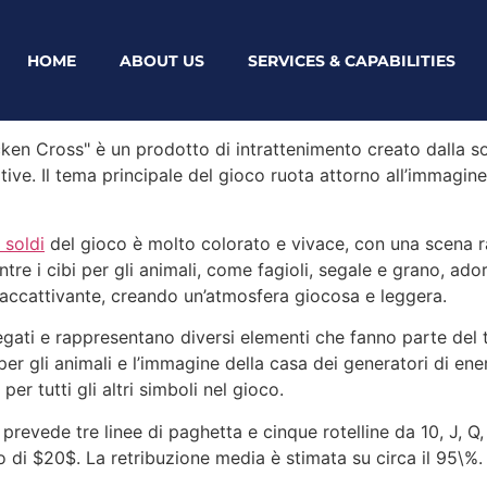
HOME
ABOUT US
SERVICES & CAPABILITIES
cken Cross" è un prodotto di intrattenimento creato dalla s
ative. Il tema principale del gioco ruota attorno all’immagin
 soldi
del gioco è molto colorato e vivace, con una scena raf
e i cibi per gli animali, come fagioli, segale e grano, adorn
e accattivante, creando un’atmosfera giocosa e leggera.
egati e rappresentano diversi elementi che fanno parte del t
i per gli animali e l’immagine della casa dei generatori di en
r tutti gli altri simboli nel gioco.
revede tre linee di paghetta e cinque rotelline da 10, J, Q, 
o di $20$. La retribuzione media è stimata su circa il 95\%.