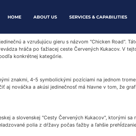
HOME
ABOUT US
SERVICES & CAPABILITIES
jedinečnú a vzrušujúcu gieru s názvom "Chicken Road". Tá
prevádza hráča po ťažiacej ceste Červených Kukacov. V tej
podľa konkrétnej kategórie.
nými znakmi, 4-5 symbolickými pozíciami na jednom trome. 
ť aj nováčka a akúsi jedinečnosť má hlavne v tom, že gra
 českej a slovenskej "Cesty Červených Kukacov", ktorými 
yhladzované polia z dŕžavy počas ťažby a ľahšie prehĺdzan