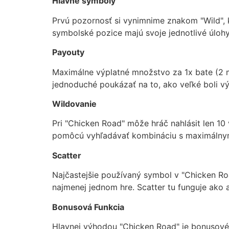
Hlavné symboly
Prvú pozornosť si vynimnime znakom "Wild", 
symbolské pozice majú svoje jednotlivé úloh
Payouty
Maximálne výplatné množstvo za 1x bate (2 mi
jednoduché poukázať na to, ako veľké boli vý
Wildovanie
Pri "Chicken Road" môže hráč nahlásit len 10
pomôcú vyhľadávať kombináciu s maximálny
Scatter
Najčastejšie používaný symbol v "Chicken Road
najmenej jednom hre. Scatter tu funguje ako
Bonusová Funkcia
Hlavnej výhodou "Chicken Road" je bonusov