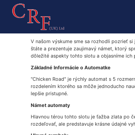
V našom výskume sme sa rozhodli pozrieť si 
štáte a prezentuje zaujimavý námet, ktorý s
dôležité aspekty tohto slotu a objasníme ich 
Základné Informácie o Automatke
"Chicken Road" je rýchly automat s 5 rozmer
rozdelením ktorého sa môže jednoducho nauči
lepšie pristupné.
Námet automaty
Hlavnou térou tohto slotu je ťažba zlata po
rozdeľovať, ale predstavuje krásne údajné v