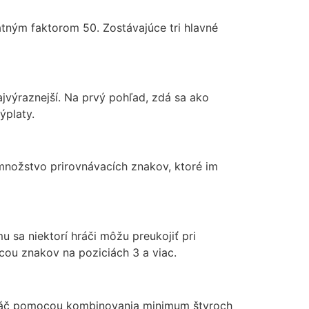
tným faktorom 50. Zostávajúce tri hlavné
jvýraznejší. Na prvý pohľad, zdá sa ako
ýplaty.
 množstvo prirovnávacích znakov, ktoré im
u sa niektorí hráči môžu preukojiť pri
ou znakov na poziciách 3 a viac.
hráč pomocou kombinovania minimum štyroch