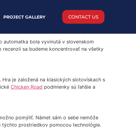
CONTACT US
PROJECT GALLERY
to automatka bola vyvinutá v slovenskom
to recenzii sa budeme koncentrovať na všetky
Hra je založená na klasických slotovískach s
fické
Chicken Road
podmienky sú ľahšie a
sa možno pomýliť. Námet sám o sebe nemôže
ie týchto prostriedkov pomocou technológie.