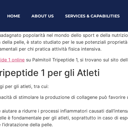
HOME
ABOUT US
SERVICES & CAPABILITIES
a guadagnato popolarità nel mondo dello sport e della nutrizi
a della pelle, è stato studiato per le sue potenziali propriet
mentali per chi pratica attività fisica intensiva.
ide 1 online
su Palmitoil Tripeptide 1, si trovano sul sito de
ripeptide 1 per gli Atleti
 per gli atleti, tra cui:
pacità di stimolare la produzione di collagene può favorire
 aiutare a ridurre i processi infiammatori causati dall’intensa 
pelle è fondamentale per gli atleti, soprattutto in caso di es
l’idratazione della pelle.