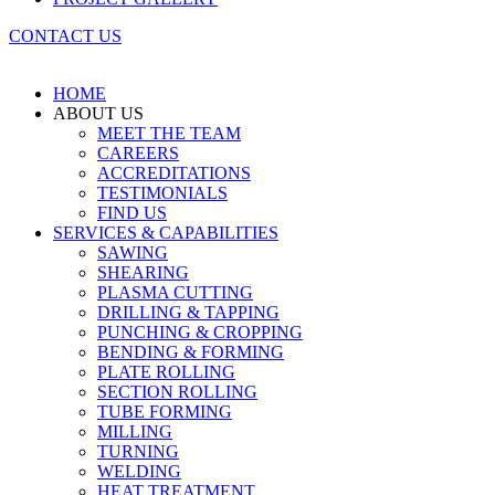
CONTACT US
HOME
ABOUT US
MEET THE TEAM
CAREERS
ACCREDITATIONS
TESTIMONIALS
FIND US
SERVICES & CAPABILITIES
SAWING
SHEARING
PLASMA CUTTING
DRILLING & TAPPING
PUNCHING & CROPPING
BENDING & FORMING
PLATE ROLLING
SECTION ROLLING
TUBE FORMING
MILLING
TURNING
WELDING
HEAT TREATMENT