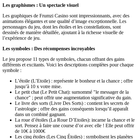
Les graphismes : Un spectacle visuel
Les graphiques de Frumzi Casino sont impressionnants, avec des
animations élégantes et une qualité d’image exceptionnelle. Les
personnages du jeu, dont les étoiles et les constellations, sont
dessinés de manière détaillée, ajoutant à la richesse visuelle de
l’expérience de jeu.
Les symboles : Des récompenses incroyables
Le jeu propose 11 types de symboles, chacun offrant des gains
différents et excitants. Voici les descriptions complètes pour chaque
symbole :
L’étoile (L’Etoile) : représente le bonheur et la chance ; offre
jusqu’à 10 x votre mise.
Le petit chat (Le Petit Chat): surnommé "le messager de la
chance" ; peut offrir une augmentation significative du gain.
Le livre des sorts (Livre Des Sorts) : contient les secrets de
l’astrologie ; offre des gains conséquents lorsqu’il apparaît
dans un combiné gagnant.
La roue d’étoiles (La Roue D’Etoiles): incarne la chance et le
sort. Pensez à faire une course d’or avec elle ! Elle peut offrir
de 10€ à 1000€
Les cinq étoiles (Les Cinq Étoiles) : symbolisent les planètes