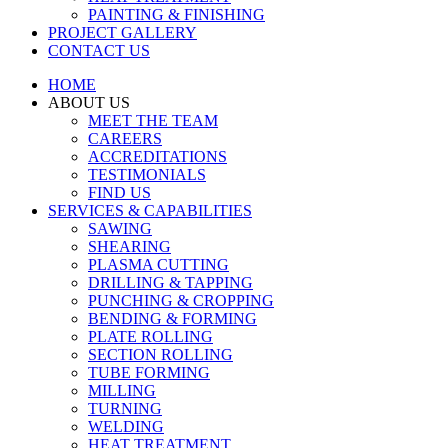
PAINTING & FINISHING
PROJECT GALLERY
CONTACT US
HOME
ABOUT US
MEET THE TEAM
CAREERS
ACCREDITATIONS
TESTIMONIALS
FIND US
SERVICES & CAPABILITIES
SAWING
SHEARING
PLASMA CUTTING
DRILLING & TAPPING
PUNCHING & CROPPING
BENDING & FORMING
PLATE ROLLING
SECTION ROLLING
TUBE FORMING
MILLING
TURNING
WELDING
HEAT TREATMENT