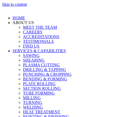
Skip to content
HOME
ABOUT US
MEET THE TEAM
CAREERS
ACCREDITATIONS
TESTIMONIALS
FIND US
SERVICES & CAPABILITIES
SAWING
SHEARING
PLASMA CUTTING
DRILLING & TAPPING
PUNCHING & CROPPING
BENDING & FORMING
PLATE ROLLING
SECTION ROLLING
TUBE FORMING
MILLING
TURNING
WELDING
HEAT TREATMENT
PAINTING & FINISHING