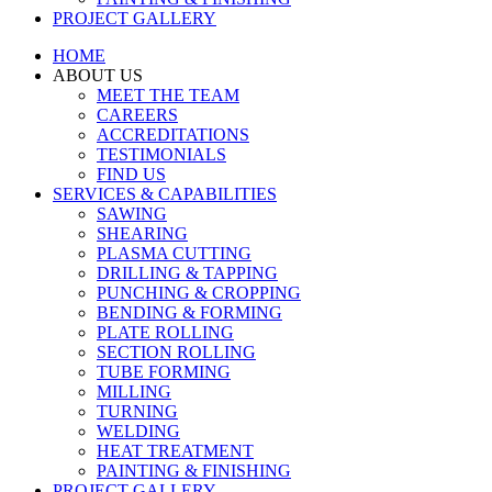
PROJECT GALLERY
HOME
ABOUT US
MEET THE TEAM
CAREERS
ACCREDITATIONS
TESTIMONIALS
FIND US
SERVICES & CAPABILITIES
SAWING
SHEARING
PLASMA CUTTING
DRILLING & TAPPING
PUNCHING & CROPPING
BENDING & FORMING
PLATE ROLLING
SECTION ROLLING
TUBE FORMING
MILLING
TURNING
WELDING
HEAT TREATMENT
PAINTING & FINISHING
PROJECT GALLERY