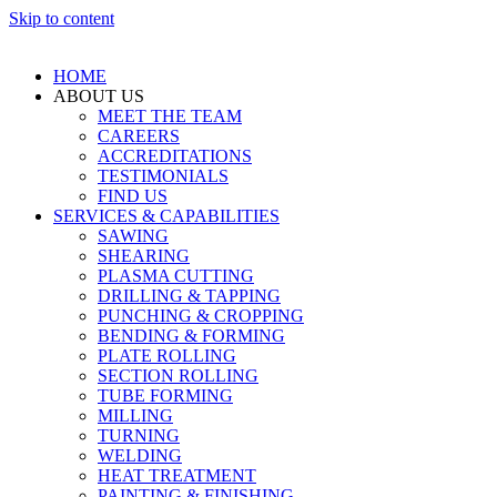
Skip to content
HOME
ABOUT US
MEET THE TEAM
CAREERS
ACCREDITATIONS
TESTIMONIALS
FIND US
SERVICES & CAPABILITIES
SAWING
SHEARING
PLASMA CUTTING
DRILLING & TAPPING
PUNCHING & CROPPING
BENDING & FORMING
PLATE ROLLING
SECTION ROLLING
TUBE FORMING
MILLING
TURNING
WELDING
HEAT TREATMENT
PAINTING & FINISHING