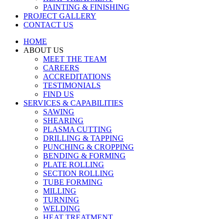
PAINTING & FINISHING
PROJECT GALLERY
CONTACT US
HOME
ABOUT US
MEET THE TEAM
CAREERS
ACCREDITATIONS
TESTIMONIALS
FIND US
SERVICES & CAPABILITIES
SAWING
SHEARING
PLASMA CUTTING
DRILLING & TAPPING
PUNCHING & CROPPING
BENDING & FORMING
PLATE ROLLING
SECTION ROLLING
TUBE FORMING
MILLING
TURNING
WELDING
HEAT TREATMENT