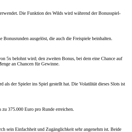
 verwendet. Die Funktion des Wilds wird während der Bonusspiel-
 Bonusrunden ausgelöst, die auch die Freispiele beinhalten.
von 5x belohnt wird; den zweiten Bonus, bei dem eine Chance auf
e Menge an Chancen für Gewinne.
der Spieler ins Spiel gestellt hat. Die Volatilität dieses Slots ist
is zu 375.000 Euro pro Runde erreichen.
rch sein Einfachheit und Zugänglichkeit sehr angenehm ist. Beide