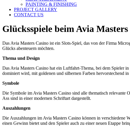
PAINTING & FINISHING
PROJECT GALLERY
CONTACT US
Glücksspiele beim Avia Masters
Das Avia Masters Casino ist ein Slots-Spiel, das von der Firma Microg
Glücks abenteuern möchten.
Thema und Design
Das Avia Masters Casino hat ein Luftfahrt-Thema, bei dem Spieler in d
dominiert wird, mit goldenen und silbernen Farben hervorstechend i
Symbole
Die Symbole im Avia Masters Casino sind alle thematisch relevante Ob
Ass sind in einer modernen Schriftart dargestellt.
Auszahlungen
Die Auszahlungen im Avia Masters Casino können in verschiedene Wei
einen Gewinn bietet und den Spieler auch zu einer neuen Etappe bri