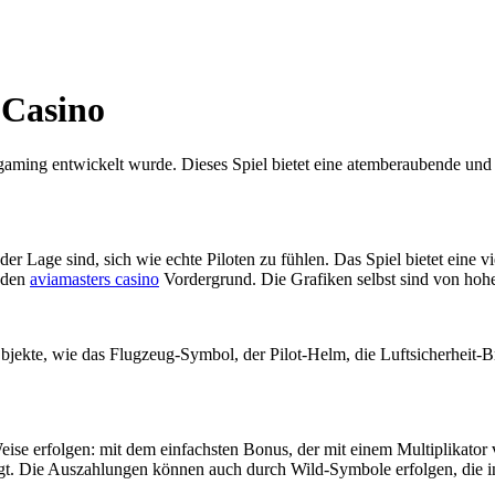
 Casino
aming entwickelt wurde. Dieses Spiel bietet eine atemberaubende und un
er Lage sind, sich wie echte Piloten zu fühlen. Das Spiel bietet eine v
n den
aviamasters casino
Vordergrund. Die Grafiken selbst sind von hoher
jekte, wie das Flugzeug-Symbol, der Pilot-Helm, die Luftsicherheit-Bri
se erfolgen: mit dem einfachsten Bonus, der mit einem Multiplikator 
ngt. Die Auszahlungen können auch durch Wild-Symbole erfolgen, die 