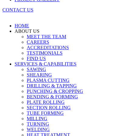
CONTACT US
HOME
ABOUT US
MEET THE TEAM
CAREERS
ACCREDITATIONS
TESTIMONIALS
FIND US
SERVICES & CAPABILITIES
SAWING
SHEARING
PLASMA CUTTING
DRILLING & TAPPING
PUNCHING & CROPPING
BENDING & FORMING
PLATE ROLLING
SECTION ROLLING
TUBE FORMING
MILLING
TURNING
WELDING
HEAT TREATMENT