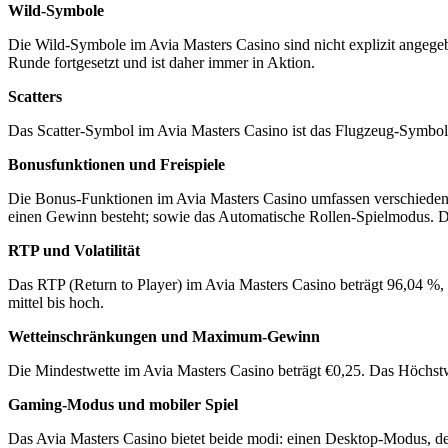
Wild-Symbole
Die Wild-Symbole im Avia Masters Casino sind nicht explizit angege
Runde fortgesetzt und ist daher immer in Aktion.
Scatters
Das Scatter-Symbol im Avia Masters Casino ist das Flugzeug-Symbol. 
Bonusfunktionen und Freispiele
Die Bonus-Funktionen im Avia Masters Casino umfassen verschiedene
einen Gewinn besteht; sowie das Automatische Rollen-Spielmodus. D
RTP und Volatilität
Das RTP (Return to Player) im Avia Masters Casino beträgt 96,04 %, was
mittel bis hoch.
Wetteinschränkungen und Maximum-Gewinn
Die Mindestwette im Avia Masters Casino beträgt €0,25. Das Höchstw
Gaming-Modus und mobiler Spiel
Das Avia Masters Casino bietet beide modi: einen Desktop-Modus, der