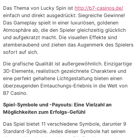
Das Thema von Lucky Spin ist
http://b7-casinos.de/
einfach und direkt ausgedrückt: Siegreiche Gewinne!
Das Gameplay spielt in einer luxuriösen, goldenen
Atmosphäre ab, die den Spieler gleichzeitig glücklich
und aufgekratzt macht. Die visuellen Effekte sind
atemberaubend und ziehen das Augenmerk des Spielers
sofort auf sich.
Die grafische Qualität ist außergewöhnlich. Einzigartige
3D-Elemente, realistisch gezeichnete Charaktere und
eine perfekt gehaltene Lichtgestaltung bieten einen
überzeugenden Eintauchungs-Erlebnis in die Welt von
B7 Casino.
Spiel-Symbole und -Payouts: Eine Vielzahl an
Möglichkeiten zum Erfolgs-Gefühl
Das Spiel bietet 11 verschiedene Symbole, darunter 9
Standard-Symbole. Jedes dieser Symbole hat seinen