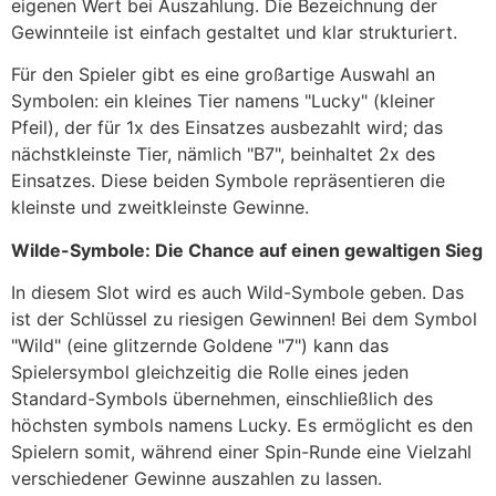
eigenen Wert bei Auszahlung. Die Bezeichnung der
Gewinnteile ist einfach gestaltet und klar strukturiert.
Für den Spieler gibt es eine großartige Auswahl an
Symbolen: ein kleines Tier namens "Lucky" (kleiner
Pfeil), der für 1x des Einsatzes ausbezahlt wird; das
nächstkleinste Tier, nämlich "B7", beinhaltet 2x des
Einsatzes. Diese beiden Symbole repräsentieren die
kleinste und zweitkleinste Gewinne.
Wilde-Symbole: Die Chance auf einen gewaltigen Sieg
In diesem Slot wird es auch Wild-Symbole geben. Das
ist der Schlüssel zu riesigen Gewinnen! Bei dem Symbol
"Wild" (eine glitzernde Goldene "7") kann das
Spielersymbol gleichzeitig die Rolle eines jeden
Standard-Symbols übernehmen, einschließlich des
höchsten symbols namens Lucky. Es ermöglicht es den
Spielern somit, während einer Spin-Runde eine Vielzahl
verschiedener Gewinne auszahlen zu lassen.