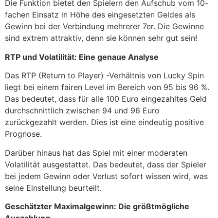
Die Funktion bietet den Spielern den Aufschub vom 10-
fachen Einsatz in Höhe des eingesetzten Geldes als
Gewinn bei der Verbindung mehrerer 7er. Die Gewinne
sind extrem attraktiv, denn sie können sehr gut sein!
RTP und Volatilität: Eine genaue Analyse
Das RTP (Return to Player) -Verhältnis von Lucky Spin
liegt bei einem fairen Level im Bereich von 95 bis 96 %.
Das bedeutet, dass für alle 100 Euro eingezahltes Geld
durchschnittlich zwischen 94 und 96 Euro
zurückgezahlt werden. Dies ist eine eindeutig positive
Prognose.
Darüber hinaus hat das Spiel mit einer moderaten
Volatilität ausgestattet. Das bedeutet, dass der Spieler
bei jedem Gewinn oder Verlust sofort wissen wird, was
seine Einstellung beurteilt.
Geschätzter Maximalgewinn: Die größtmögliche
Auszahlung