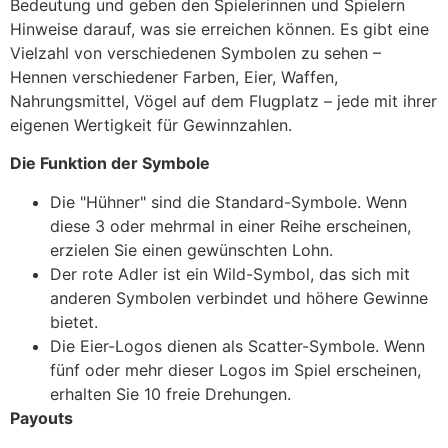
Bedeutung und geben den Spielerinnen und Spielern
Hinweise darauf, was sie erreichen können. Es gibt eine
Vielzahl von verschiedenen Symbolen zu sehen –
Hennen verschiedener Farben, Eier, Waffen,
Nahrungsmittel, Vögel auf dem Flugplatz – jede mit ihrer
eigenen Wertigkeit für Gewinnzahlen.
Die Funktion der Symbole
Die "Hühner" sind die Standard-Symbole. Wenn
diese 3 oder mehrmal in einer Reihe erscheinen,
erzielen Sie einen gewünschten Lohn.
Der rote Adler ist ein Wild-Symbol, das sich mit
anderen Symbolen verbindet und höhere Gewinne
bietet.
Die Eier-Logos dienen als Scatter-Symbole. Wenn
fünf oder mehr dieser Logos im Spiel erscheinen,
erhalten Sie 10 freie Drehungen.
Payouts