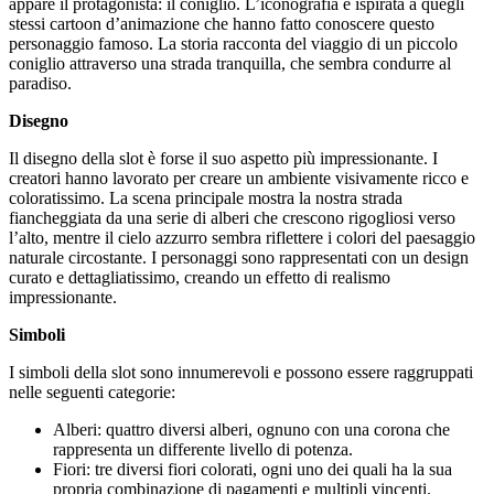
appare il protagonista: il coniglio. L’iconografia è ispirata a quegli
stessi cartoon d’animazione che hanno fatto conoscere questo
personaggio famoso. La storia racconta del viaggio di un piccolo
coniglio attraverso una strada tranquilla, che sembra condurre al
paradiso.
Disegno
Il disegno della slot è forse il suo aspetto più impressionante. I
creatori hanno lavorato per creare un ambiente visivamente ricco e
coloratissimo. La scena principale mostra la nostra strada
fiancheggiata da una serie di alberi che crescono rigogliosi verso
l’alto, mentre il cielo azzurro sembra riflettere i colori del paesaggio
naturale circostante. I personaggi sono rappresentati con un design
curato e dettagliatissimo, creando un effetto di realismo
impressionante.
Simboli
I simboli della slot sono innumerevoli e possono essere raggruppati
nelle seguenti categorie:
Alberi: quattro diversi alberi, ognuno con una corona che
rappresenta un differente livello di potenza.
Fiori: tre diversi fiori colorati, ogni uno dei quali ha la sua
propria combinazione di pagamenti e multipli vincenti.