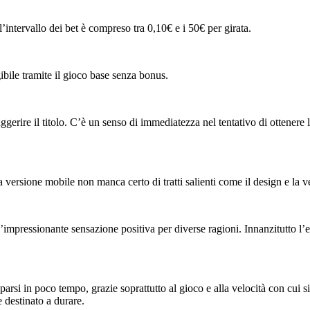
 l’intervallo dei bet è compreso tra 0,10€ e i 50€ per girata.
ibile tramite il gioco base senza bonus.
rire il titolo. C’è un senso di immediatezza nel tentativo di ottener
 versione mobile non manca certo di tratti salienti come il design e la ve
mpressionante sensazione positiva per diverse ragioni. Innanzitutto l’es
rsi in poco tempo, grazie soprattutto al gioco e alla velocità con cui si
 destinato a durare.