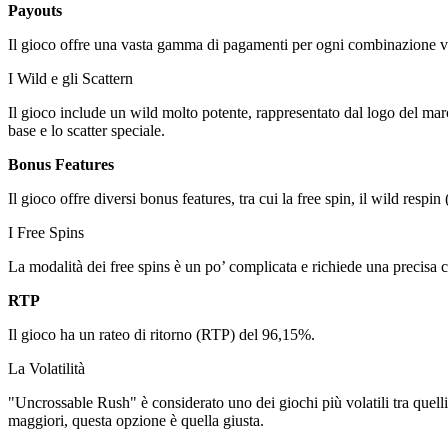
Payouts
Il gioco offre una vasta gamma di pagamenti per ogni combinazione vinc
I Wild e gli Scattern
Il gioco include un wild molto potente, rappresentato dal logo del marc
base e lo scatter speciale.
Bonus Features
Il gioco offre diversi bonus features, tra cui la free spin, il wild respin 
I Free Spins
La modalità dei free spins è un po’ complicata e richiede una precisa 
RTP
Il gioco ha un rateo di ritorno (RTP) del 96,15%.
La Volatilità
"Uncrossable Rush" è considerato uno dei giochi più volatili tra quell
maggiori, questa opzione è quella giusta.