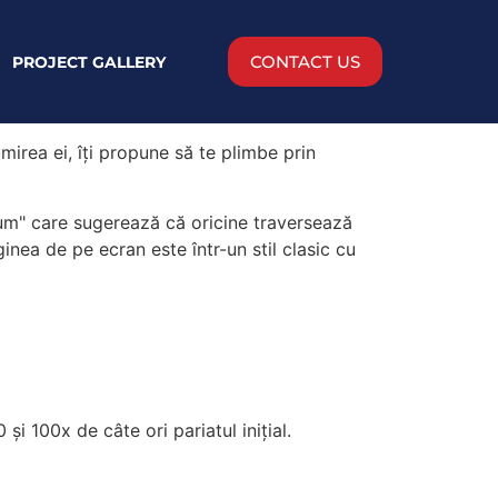
CONTACT US
PROJECT GALLERY
mirea ei, îți propune să te plimbe prin
rum" care sugerează că oricine traversează
inea de pe ecran este într-un stil clasic cu
și 100x de câte ori pariatul inițial.