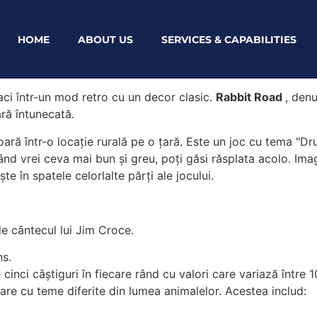
HOME
ABOUT US
SERVICES & CAPABILITIES
ci într-un mod retro cu un decor clasic.
Rabbit Road
, denu
ară întunecată.
ară într-o locație rurală pe o țară. Este un joc cu tema "D
ând vrei ceva mai bun și greu, poți găsi răsplata acolo. Imag
te în spatele celorlalte părți ale jocului.
de cântecul lui Jim Croce.
ns.
inci câștiguri în fiecare rând cu valori care variază între 10 
are cu teme diferite din lumea animalelor. Acestea includ: