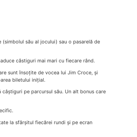
e (simbolul său al jocului) sau o pasarelă de
 aduce câstiguri mai mari cu fiecare rând.
care sunt însoțite de vocea lui Jim Croce, și
a biletului inițial.
ă câștiguri pe parcursul său. Un alt bonus care
cific.
ate la sfârșitul fiecărei rundi și pe ecran