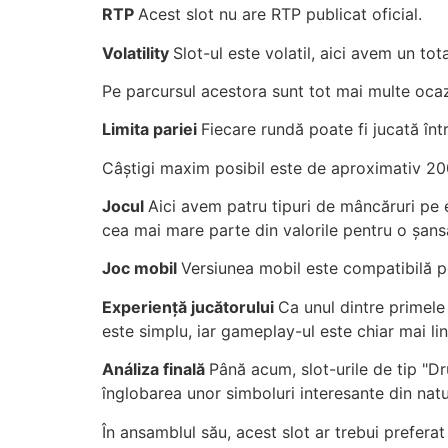
RTP
Acest slot nu are RTP publicat oficial.
Volatility
Slot-ul este volatil, aici avem un tot
Pe parcursul acestora sunt tot mai multe ocazi
Limita pariei
Fiecare rundă poate fi jucată înt
Câștigi maxim posibil este de aproximativ 200x 
Jocul
Aici avem patru tipuri de mâncăruri pe e
cea mai mare parte din valorile pentru o șans
Joc mobil
Versiunea mobil este compatibilă p
Experiență jucătorului
Ca unul dintre primele
este simplu, iar gameplay-ul este chiar mai lini
Análiza finală
Până acum, slot-urile de tip "Dr
înglobarea unor simboluri interesante din nat
În ansamblul său, acest slot ar trebui preferat 