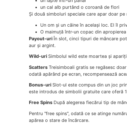
un lapte într-un pahar
un cal alb purtând o coroană de flori
Și două simboluri speciale care apar doar pe r
Un om și un câine în același loc. El îl priv
O maimuță într-un copac din apropierea u
Payout-uri
În slot, cinci tipuri de mâncare po
aur și argint.
Wild-uri
Simbolul wild este moartea și apariți
Scatters
Treisimboali gratis se regăsesc doar l
odată apărând pe ecran, recompensează această
Bonus-uri
Slot-ul este compus din un joc prin
este introdus de simbolii gratuite care oferă 
Free Spins
După alegerea fiecărui tip de mânc
Pentru "free spins", odată ce se atinge numărul 
apărea o stare de încărcare.