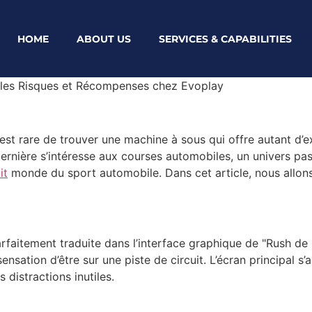
HOME
ABOUT US
SERVICES & CAPABILITIES
ables Risques et Récompenses chez Evoplay
est rare de trouver une machine à sous qui offre autant d’ex
dernière s’intéresse aux courses automobiles, un univers p
it
monde du sport automobile. Dans cet article, nous allons
faitement traduite dans l’interface graphique de "Rush de l
nsation d’être sur une piste de circuit. L’écran principal s
 distractions inutiles.