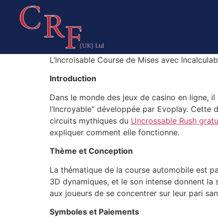
L’Incroisable Course de Mises avec Incalcul
Introduction
Dans le monde des jeux de casino en ligne, il 
l’Incroyable" développée par Evoplay. Cette 
circuits mythiques du
Uncrossable Rush gratu
expliquer comment elle fonctionne.
Thème et Conception
La thématique de la course automobile est par
3D dynamiques, et le son intense donnent la se
aux joueurs de se concentrer sur leur pari sans
Symboles et Paiements