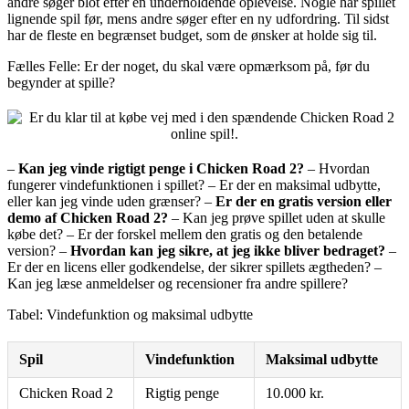
andre søger blot efter en underholdende oplevelse. Nogle har spillet
lignende spil før, mens andre søger efter en ny udfordring. Til sidst
har de fleste en begrænset budget, som de ønsker at holde sig til.
Fælles Felle: Er der noget, du skal være opmærksom på, før du
begynder at spille?
–
Kan jeg vinde rigtigt penge i Chicken Road 2?
– Hvordan
fungerer vindefunktionen i spillet? – Er der en maksimal udbytte,
eller kan jeg vinde uden grænser? –
Er der en gratis version eller
demo af Chicken Road 2?
– Kan jeg prøve spillet uden at skulle
købe det? – Er der forskel mellem den gratis og den betalende
version? –
Hvordan kan jeg sikre, at jeg ikke bliver bedraget?
–
Er der en licens eller godkendelse, der sikrer spillets ægtheden? –
Kan jeg læse anmeldelser og recensioner fra andre spillere?
Tabel: Vindefunktion og maksimal udbytte
Spil
Vindefunktion
Maksimal udbytte
Chicken Road 2
Rigtig penge
10.000 kr.