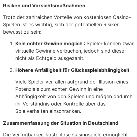
Risiken und Vorsichtsmaßnahmen
Trotz der zahlreichen Vorteile von kostenlosen Casino-
Spielen ist es wichtig, sich der potentiellen Risiken
bewusst zu sein:
Kein echter Gewinn möglich
: Spieler können zwar
virtuelle Gewinne verbuchen, jedoch sind diese
nicht als Echtgeld ausgezahlt.
Höhere Anfälligkeit für Glücksspielabhängigkeit
Viele Spieler verfallen aufgrund der Illusion eines
Potenzials zum echten Gewinn in eine
Abhängigkeit von den Spielen und mögen dadurch
ihr Verständnis oder Kontrolle über das
Spielverhalten einschränken.
Zusammenfassung der Situation in Deutschland
Die Verfügbarkeit kostenlose Casinospiele ermöglicht