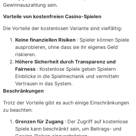
Gewinnauszahlung sein.
Vorteile von kostenfreien Casino-Spielen
Die Vorteile der kostenlosen Variante sind vielfältig:
Keine finanziellen Risiken
: Spieler können Spiele
ausprobieren, ohne dass sie ihr eigenes Geld
riskieren.
Höhere Sicherheit durch Transparenz und
Fairness
: Kostenlose Spiele geben Spielern
Einblicke in die Spielmechanik und vermitteln
Vertrauen in das System.
Beschränkungen
Trotz der Vorteile gibt es auch einige Einschränkungen
zu beachten:
Grenzen für Zugang
: Der Zugriff auf kostenlose
Spiele kann beschränkt sein, um Beitrags- und
Gewinn-Risiken einzuschränken.