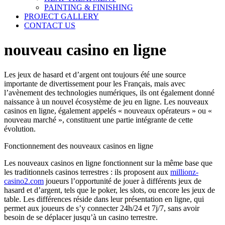
PAINTING & FINISHING
PROJECT GALLERY
CONTACT US
nouveau casino en ligne
Les jeux de hasard et d’argent ont toujours été une source
importante de divertissement pour les Français, mais avec
l’avènement des technologies numériques, ils ont également donné
naissance à un nouvel écosystème de jeu en ligne. Les nouveaux
casinos en ligne, également appelés « nouveaux opérateurs » ou «
nouveau marché », constituent une partie intégrante de cette
évolution.
Fonctionnement des nouveaux casinos en ligne
Les nouveaux casinos en ligne fonctionnent sur la même base que
les traditionnels casinos terrestres : ils proposent aux
millionz-
casino2.com
joueurs l’opportunité de jouer à différents jeux de
hasard et d’argent, tels que le poker, les slots, ou encore les jeux de
table. Les différences réside dans leur présentation en ligne, qui
permet aux joueurs de s’y connecter 24h/24 et 7j/7, sans avoir
besoin de se déplacer jusqu’à un casino terrestre.