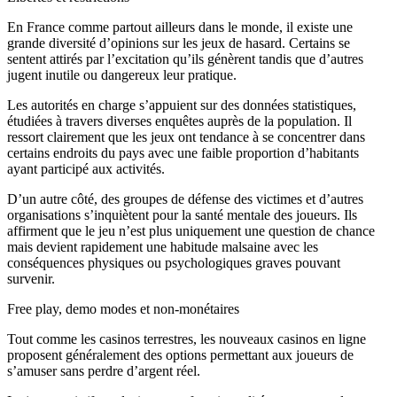
En France comme partout ailleurs dans le monde, il existe une
grande diversité d’opinions sur les jeux de hasard. Certains se
sentent attirés par l’excitation qu’ils génèrent tandis que d’autres
jugent inutile ou dangereux leur pratique.
Les autorités en charge s’appuient sur des données statistiques,
étudiées à travers diverses enquêtes auprès de la population. Il
ressort clairement que les jeux ont tendance à se concentrer dans
certains endroits du pays avec une faible proportion d’habitants
ayant participé aux activités.
D’un autre côté, des groupes de défense des victimes et d’autres
organisations s’inquiètent pour la santé mentale des joueurs. Ils
affirment que le jeu n’est plus uniquement une question de chance
mais devient rapidement une habitude malsaine avec les
conséquences physiques ou psychologiques graves pouvant
survenir.
Free play, demo modes et non-monétaires
Tout comme les casinos terrestres, les nouveaux casinos en ligne
proposent généralement des options permettant aux joueurs de
s’amuser sans perdre d’argent réel.