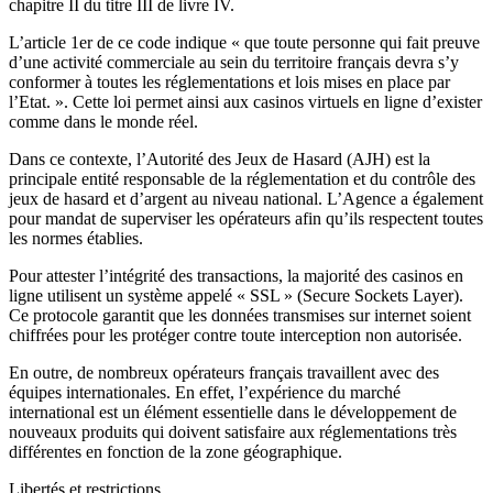
chapitre II du titre III de livre IV.
L’article 1er de ce code indique « que toute personne qui fait preuve
d’une activité commerciale au sein du territoire français devra s’y
conformer à toutes les réglementations et lois mises en place par
l’Etat. ». Cette loi permet ainsi aux casinos virtuels en ligne d’exister
comme dans le monde réel.
Dans ce contexte, l’Autorité des Jeux de Hasard (AJH) est la
principale entité responsable de la réglementation et du contrôle des
jeux de hasard et d’argent au niveau national. L’Agence a également
pour mandat de superviser les opérateurs afin qu’ils respectent toutes
les normes établies.
Pour attester l’intégrité des transactions, la majorité des casinos en
ligne utilisent un système appelé « SSL » (Secure Sockets Layer).
Ce protocole garantit que les données transmises sur internet soient
chiffrées pour les protéger contre toute interception non autorisée.
En outre, de nombreux opérateurs français travaillent avec des
équipes internationales. En effet, l’expérience du marché
international est un élément essentielle dans le développement de
nouveaux produits qui doivent satisfaire aux réglementations très
différentes en fonction de la zone géographique.
Libertés et restrictions