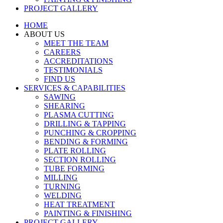
PROJECT GALLERY
HOME
ABOUT US
MEET THE TEAM
CAREERS
ACCREDITATIONS
TESTIMONIALS
FIND US
SERVICES & CAPABILITIES
SAWING
SHEARING
PLASMA CUTTING
DRILLING & TAPPING
PUNCHING & CROPPING
BENDING & FORMING
PLATE ROLLING
SECTION ROLLING
TUBE FORMING
MILLING
TURNING
WELDING
HEAT TREATMENT
PAINTING & FINISHING
PROJECT GALLERY