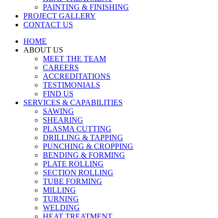
PAINTING & FINISHING
PROJECT GALLERY
CONTACT US
HOME
ABOUT US
MEET THE TEAM
CAREERS
ACCREDITATIONS
TESTIMONIALS
FIND US
SERVICES & CAPABILITIES
SAWING
SHEARING
PLASMA CUTTING
DRILLING & TAPPING
PUNCHING & CROPPING
BENDING & FORMING
PLATE ROLLING
SECTION ROLLING
TUBE FORMING
MILLING
TURNING
WELDING
HEAT TREATMENT