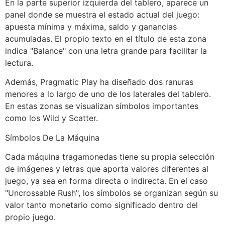
En la parte superior izquierda del tablero, aparece un
panel donde se muestra el estado actual del juego:
apuesta mínima y máxima, saldo y ganancias
acumuladas. El propio texto en el título de esta zona
indica "Balance" con una letra grande para facilitar la
lectura.
Además, Pragmatic Play ha diseñado dos ranuras
menores a lo largo de uno de los laterales del tablero.
En estas zonas se visualizan símbolos importantes
como los Wild y Scatter.
Símbolos De La Máquina
Cada máquina tragamonedas tiene su propia selección
de imágenes y letras que aporta valores diferentes al
juego, ya sea en forma directa o indirecta. En el caso
"Uncrossable Rush", los símbolos se organizan según su
valor tanto monetario como significado dentro del
propio juego.