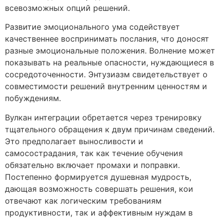
всевозможных опций решений.
Развитие эмоционального ума содействует
качественнее воспринимать послания, что доносят
разные эмоциональные положения. Волнение может
показывать на реальные опасности, нуждающиеся в
сосредоточенности. Энтузиазм свидетельствует о
совместимости решений внутренним ценностям и
побуждениям.
Вулкан интеграции обретается через тренировку
тщательного обращения к двум причинам сведений.
Это предполагает выносливости и
самосострадания, так как течение обучения
обязательно включает промахи и поправки.
Постепенно формируется душевная мудрость,
дающая возможность совершать решения, кои
отвечают как логическим требованиям
продуктивности, так и аффективным нуждам в