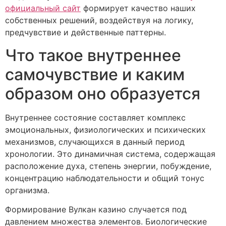
официальный сайт
формирует качество наших
собственных решений, воздействуя на логику,
предчувствие и действенные паттерны.
Что такое внутреннее
самочувствие и каким
образом оно образуется
Внутреннее состояние составляет комплекс
эмоциональных, физиологических и психических
механизмов, случающихся в данный период
хронологии. Это динамичная система, содержащая
расположение духа, степень энергии, побуждение,
концентрацию наблюдательности и общий тонус
организма.
Формирование Вулкан казино случается под
давлением множества элементов. Биологические