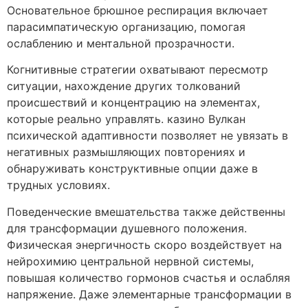
Основательное брюшное респирация включает
парасимпатическую организацию, помогая
ослаблению и ментальной прозрачности.
Когнитивные стратегии охватывают пересмотр
ситуации, нахождение других толкований
происшествий и концентрацию на элементах,
которые реально управлять. казино Вулкан
психической адаптивности позволяет не увязать в
негативных размышляющих повторениях и
обнаруживать конструктивные опции даже в
трудных условиях.
Поведенческие вмешательства также действенны
для трансформации душевного положения.
Физическая энергичность скоро воздействует на
нейрохимию центральной нервной системы,
повышая количество гормонов счастья и ослабляя
напряжение. Даже элементарные трансформации в