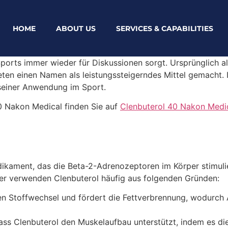
HOME
ABOUT US
SERVICES & CAPABILITIES
s Sports immer wieder für Diskussionen sorgt. Ursprünglich 
leten einen Namen als leistungssteigerndes Mittel gemacht.
seiner Anwendung im Sport.
40 Nakon Medical finden Sie auf
Clenbuterol 40 Nakon Medi
ikament, das die Beta-2-Adrenozeptoren im Körper stimuli
ler verwenden Clenbuterol häufig aus folgenden Gründen:
en Stoffwechsel und fördert die Fettverbrennung, wodurch
s Clenbuterol den Muskelaufbau unterstützt, indem es die