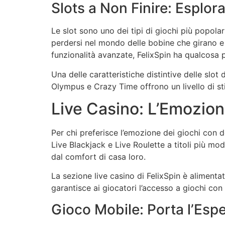
Slots a Non Finire: Esplor
Le slot sono uno dei tipi di giochi più popolar
perdersi nel mondo delle bobine che girano e 
funzionalità avanzate, FelixSpin ha qualcosa 
Una delle caratteristiche distintive delle slot 
Olympus e Crazy Time offrono un livello di sti
Live Casino: L’Emozio
Per chi preferisce l’emozione dei giochi con de
Live Blackjack e Live Roulette a titoli più m
dal comfort di casa loro.
La sezione live casino di FelixSpin è alimentat
garantisce ai giocatori l’accesso a giochi con d
Gioco Mobile: Porta l’Esp