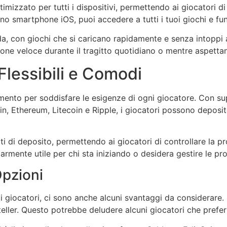
timizzato per tutti i dispositivi, permettendo ai giocatori d
o smartphone iOS, puoi accedere a tutti i tuoi giochi e funz
da, con giochi che si caricano rapidamente e senza intoppi a
ione veloce durante il tragitto quotidiano o mentre aspettano
lessibili e Comodi
mento per soddisfare le esigenze di ogni giocatore. Con s
in, Ethereum, Litecoin e Ripple, i giocatori possono deposit
i di deposito, permettendo ai giocatori di controllare la p
armente utile per chi sta iniziando o desidera gestire le pr
Opzioni
i giocatori, ci sono anche alcuni svantaggi da considerare.
eller. Questo potrebbe deludere alcuni giocatori che prefe