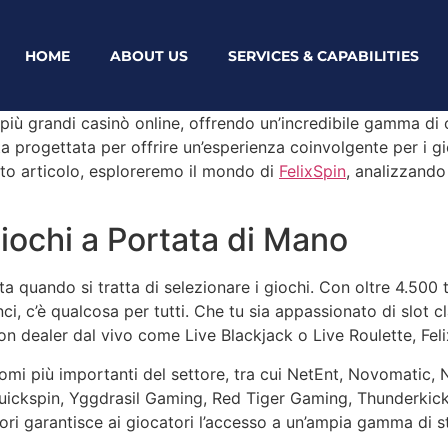
HOME
ABOUT US
SERVICES & CAPABILITIES
 più grandi casinò online, offrendo un’incredibile gamma di 
ata progettata per offrire un’esperienza coinvolgente per i gi
esto articolo, esploreremo il mondo di
FelixSpin
, analizzando
ochi a Portata di Mano
ta quando si tratta di selezionare i giochi. Con oltre 4.500 ti
inci, c’è qualcosa per tutti. Che tu sia appassionato di slo
on dealer dal vivo come Live Blackjack o Live Roulette, Feli
nomi più importanti del settore, tra cui NetEnt, Novomatic, 
uickspin, Yggdrasil Gaming, Red Tiger Gaming, Thunderkick
ri garantisce ai giocatori l’accesso a un’ampia gamma di sti