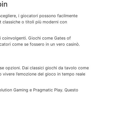
pin
 scegliere, i giocatori possono facilmente
 classiche o titoli più moderni con
nori coinvolgenti. Giochi come Gates of
ocatori come se fossero in un vero casinò.
erse opzioni. Dai classici giochi da tavolo come
o vivere l’emozione del gioco in tempo reale
 Evolution Gaming e Pragmatic Play. Questo
a