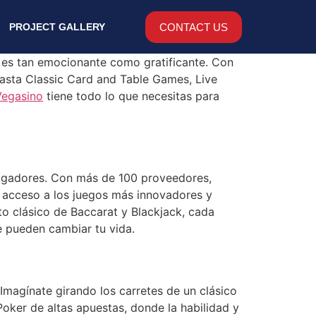
CONTACT US
PROJECT GALLERY
e es tan emocionante como gratificante. Con
hasta Classic Card and Table Games, Live
Vegasino
tiene todo lo que necesitas para
 jugadores. Con más de 100 proveedores,
s acceso a los juegos más innovadores y
o clásico de Baccarat y Blackjack, cada
e pueden cambiar tu vida.
magínate girando los carretes de un clásico
Poker de altas apuestas, donde la habilidad y