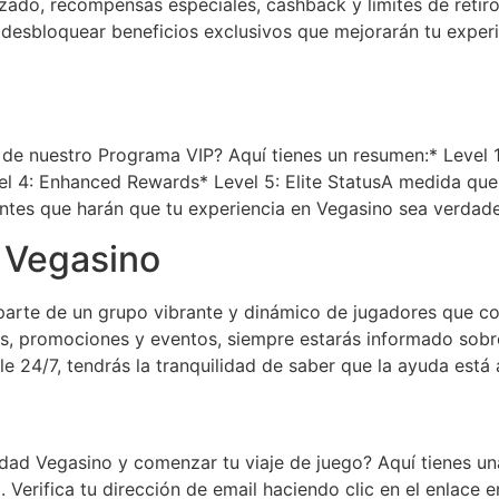
izado, recompensas especiales, cashback y límites de reti
s desbloquear beneficios exclusivos que mejorarán tu exper
 de nuestro Programa VIP? Aquí tienes un resumen:* Level 
l 4: Enhanced Rewards* Level 5: Elite StatusA medida que 
tes que harán que tu experiencia en Vegasino sea verdade
 Vegasino
 parte de un grupo vibrante y dinámico de jugadores que c
os, promociones y eventos, siempre estarás informado sob
e 24/7, tendrás la tranquilidad de saber que la ayuda está a
nidad Vegasino y comenzar tu viaje de juego? Aquí tienes u
 Verifica tu dirección de email haciendo clic en el enlace 