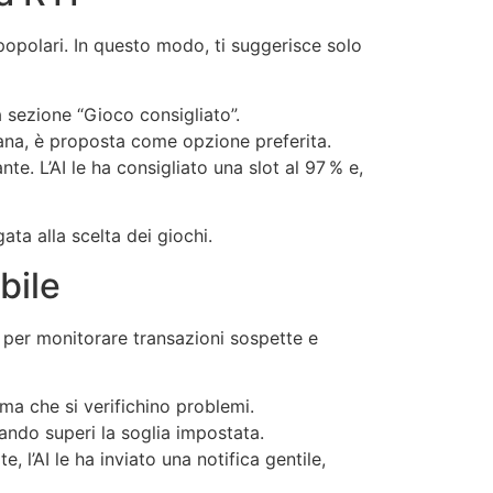
 popolari. In questo modo, ti suggerisce solo
 sezione “Gioco consigliato”.
cana, è proposta come opzione preferita.
e. L’AI le ha consigliato una slot al 97 % e,
ta alla scelta dei giochi.
bile
I per monitorare transazioni sospette e
ma che si verifichino problemi.
uando superi la soglia impostata.
 l’AI le ha inviato una notifica gentile,