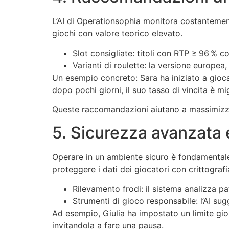
L’AI di Operationsophia monitora costantemente
giochi con valore teorico elevato.
Slot consigliate: titoli con RTP ≥ 96 % 
Varianti di roulette: la versione europe
Un esempio concreto: Sara ha iniziato a giocar
dopo pochi giorni, il suo tasso di vincita è m
Queste raccomandazioni aiutano a massimizzare 
5. Sicurezza avanzata 
Operare in un ambiente sicuro è fondamentale q
proteggere i dati dei giocatori con crittografia 
Rilevamento frodi: il sistema analizza pa
Strumenti di gioco responsabile: l’AI su
Ad esempio, Giulia ha impostato un limite giorn
invitandola a fare una pausa.