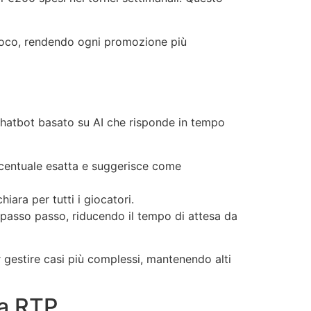
 gioco, rendendo ogni promozione più
chatbot basato su AI che risponde in tempo
ercentuale esatta e suggerisce come
iara per tutti i giocatori.
o passo passo, riducendo il tempo di attesa da
r gestire casi più complessi, mantenendo alti
ta RTP