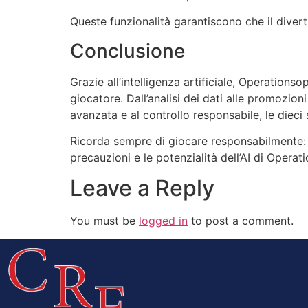
Queste funzionalità garantiscono che il dive
Conclusione
Grazie all’intelligenza artificiale, Operation
giocatore. Dall’analisi dei dati alle promozio
avanzata e al controllo responsabile, le dieci s
Ricorda sempre di giocare responsabilmente: im
precauzioni e le potenzialità dell’AI di Opera
Leave a Reply
You must be
logged in
to post a comment.