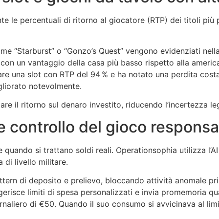
 le percentuali di ritorno al giocatore (RTP) dei titoli più
come “Starburst” o “Gonzo’s Quest” vengono evidenziati nella
a, con un vantaggio della casa più basso rispetto alla ameri
e una slot con RTP del 94 % e ha notato una perdita costant
igliorato notevolmente.
il ritorno sul denaro investito, riducendo l’incertezza lega
e controllo del gioco responsa
uando si trattano soldi reali. Operationsophia utilizza l’A
di livello militare.
ttern di deposito e prelievo, bloccando attività anomale pri
ggerisce limiti di spesa personalizzati e invia promemoria q
aliero di €50. Quando il suo consumo si avvicinava al limite,