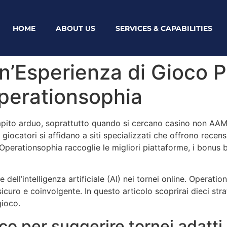
HOME
ABOUT US
SERVICES & CAPABILITIES
un’Esperienza di Gioco 
 Operationsophia
mpito arduo, soprattutto quando si cercano casino non AAM
 giocatori si affidano a siti specializzati che offrono recen
Operationsophia raccoglie le migliori piattaforme, i bonus 
 dell’intelligenza artificiale (AI) nei tornei online. Operatio
icuro e coinvolgente. In questo articolo scoprirai dieci str
gioco.
ioco per suggerire tornei adatti