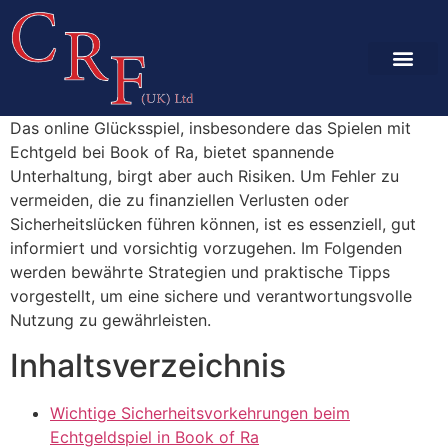
SERVICES & CA
PROJECT GALLE
Das online Glücksspiel, insbesondere das Spielen mit
Echtgeld bei Book of Ra, bietet spannende
Unterhaltung, birgt aber auch Risiken. Um Fehler zu
vermeiden, die zu finanziellen Verlusten oder
Sicherheitslücken führen können, ist es essenziell, gut
informiert und vorsichtig vorzugehen. Im Folgenden
werden bewährte Strategien und praktische Tipps
vorgestellt, um eine sichere und verantwortungsvolle
Nutzung zu gewährleisten.
Inhaltsverzeichnis
Wichtige Sicherheitsvorkehrungen beim
Echtgeldspiel in Book of Ra