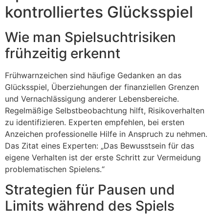
kontrolliertes Glücksspiel
Wie man Spielsuchtrisiken
frühzeitig erkennt
Frühwarnzeichen sind häufige Gedanken an das
Glücksspiel, Überziehungen der finanziellen Grenzen
und Vernachlässigung anderer Lebensbereiche.
Regelmäßige Selbstbeobachtung hilft, Risikoverhalten
zu identifizieren. Experten empfehlen, bei ersten
Anzeichen professionelle Hilfe in Anspruch zu nehmen.
Das Zitat eines Experten: „Das Bewusstsein für das
eigene Verhalten ist der erste Schritt zur Vermeidung
problematischen Spielens.“
Strategien für Pausen und
Limits während des Spiels