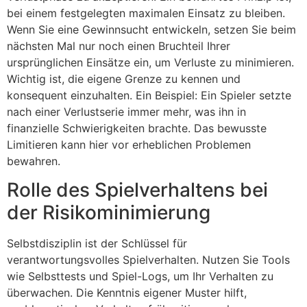
bei einem festgelegten maximalen Einsatz zu bleiben.
Wenn Sie eine Gewinnsucht entwickeln, setzen Sie beim
nächsten Mal nur noch einen Bruchteil Ihrer
ursprünglichen Einsätze ein, um Verluste zu minimieren.
Wichtig ist, die eigene Grenze zu kennen und
konsequent einzuhalten. Ein Beispiel: Ein Spieler setzte
nach einer Verlustserie immer mehr, was ihn in
finanzielle Schwierigkeiten brachte. Das bewusste
Limitieren kann hier vor erheblichen Problemen
bewahren.
Rolle des Spielverhaltens bei
der Risikominimierung
Selbstdisziplin ist der Schlüssel für
verantwortungsvolles Spielverhalten. Nutzen Sie Tools
wie Selbsttests und Spiel-Logs, um Ihr Verhalten zu
überwachen. Die Kenntnis eigener Muster hilft,