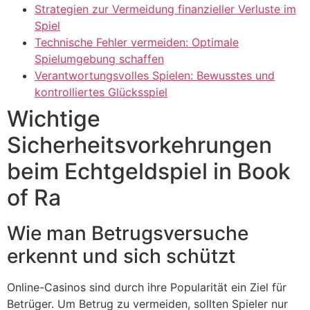
Strategien zur Vermeidung finanzieller Verluste im
Spiel
Technische Fehler vermeiden: Optimale
Spielumgebung schaffen
Verantwortungsvolles Spielen: Bewusstes und
kontrolliertes Glücksspiel
Wichtige
Sicherheitsvorkehrungen
beim Echtgeldspiel in Book
of Ra
Wie man Betrugsversuche
erkennt und sich schützt
Online-Casinos sind durch ihre Popularität ein Ziel für
Betrüger. Um Betrug zu vermeiden, sollten Spieler nur