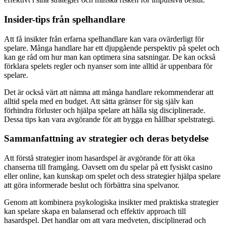
Insider-tips från spelhandlare
Att få insikter från erfarna spelhandlare kan vara ovärderligt för
spelare. Många handlare har ett djupgående perspektiv på spelet och
kan ge råd om hur man kan optimera sina satsningar. De kan också
förklara spelets regler och nyanser som inte alltid är uppenbara för
spelare.
Det är också värt att nämna att många handlare rekommenderar att
alltid spela med en budget. Att sätta gränser för sig själv kan
förhindra förluster och hjälpa spelare att hålla sig disciplinerade.
Dessa tips kan vara avgörande för att bygga en hållbar spelstrategi.
Sammanfattning av strategier och deras betydelse
Att förstå strategier inom hasardspel är avgörande för att öka
chanserna till framgång. Oavsett om du spelar på ett fysiskt casino
eller online, kan kunskap om spelet och dess strategier hjälpa spelare
att göra informerade beslut och förbättra sina spelvanor.
Genom att kombinera psykologiska insikter med praktiska strategier
kan spelare skapa en balanserad och effektiv approach till
hasardspel. Det handlar om att vara medveten, disciplinerad och