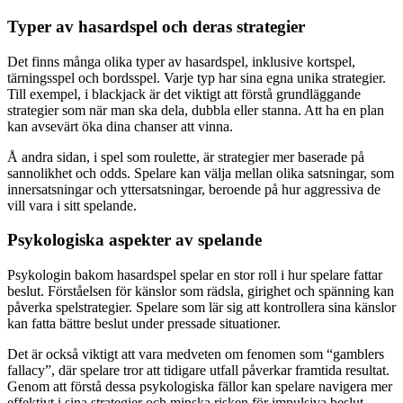
Typer av hasardspel och deras strategier
Det finns många olika typer av hasardspel, inklusive kortspel,
tärningsspel och bordsspel. Varje typ har sina egna unika strategier.
Till exempel, i blackjack är det viktigt att förstå grundläggande
strategier som när man ska dela, dubbla eller stanna. Att ha en plan
kan avsevärt öka dina chanser att vinna.
Å andra sidan, i spel som roulette, är strategier mer baserade på
sannolikhet och odds. Spelare kan välja mellan olika satsningar, som
innersatsningar och yttersatsningar, beroende på hur aggressiva de
vill vara i sitt spelande.
Psykologiska aspekter av spelande
Psykologin bakom hasardspel spelar en stor roll i hur spelare fattar
beslut. Förståelsen för känslor som rädsla, girighet och spänning kan
påverka spelstrategier. Spelare som lär sig att kontrollera sina känslor
kan fatta bättre beslut under pressade situationer.
Det är också viktigt att vara medveten om fenomen som “gamblers
fallacy”, där spelare tror att tidigare utfall påverkar framtida resultat.
Genom att förstå dessa psykologiska fällor kan spelare navigera mer
effektivt i sina strategier och minska risken för impulsiva beslut.