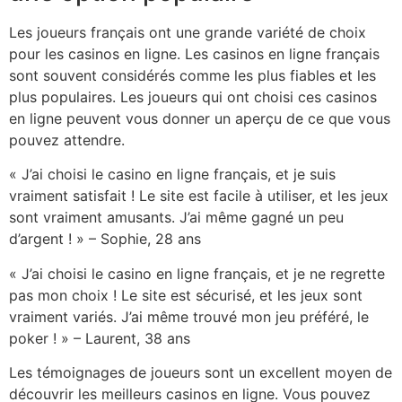
Les joueurs français ont une grande variété de choix
pour les casinos en ligne. Les casinos en ligne français
sont souvent considérés comme les plus fiables et les
plus populaires. Les joueurs qui ont choisi ces casinos
en ligne peuvent vous donner un aperçu de ce que vous
pouvez attendre.
« J’ai choisi le casino en ligne français, et je suis
vraiment satisfait ! Le site est facile à utiliser, et les jeux
sont vraiment amusants. J’ai même gagné un peu
d’argent ! » – Sophie, 28 ans
« J’ai choisi le casino en ligne français, et je ne regrette
pas mon choix ! Le site est sécurisé, et les jeux sont
vraiment variés. J’ai même trouvé mon jeu préféré, le
poker ! » – Laurent, 38 ans
Les témoignages de joueurs sont un excellent moyen de
découvrir les meilleurs casinos en ligne. Vous pouvez