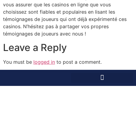
vous assurer que les casinos en ligne que vous
choisissez sont fiables et populaires en lisant les
témoignages de joueurs qui ont déjà expérimenté ces
casinos. N’hésitez pas à partager vos propres
témoignages de joueurs avec nous !
Leave a Reply
You must be
logged in
to post a comment.
Terms and Conditions