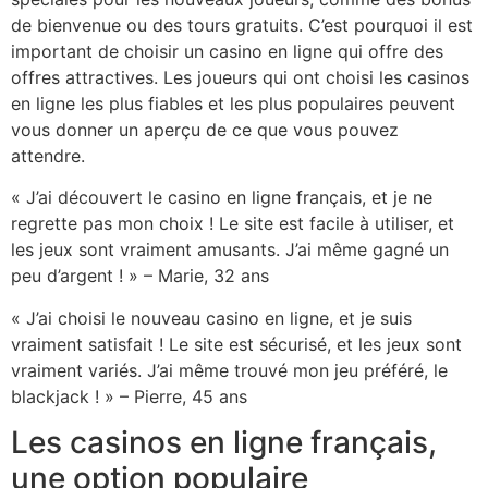
de bienvenue ou des tours gratuits. C’est pourquoi il est
important de choisir un casino en ligne qui offre des
offres attractives. Les joueurs qui ont choisi les casinos
en ligne les plus fiables et les plus populaires peuvent
vous donner un aperçu de ce que vous pouvez
attendre.
« J’ai découvert le casino en ligne français, et je ne
regrette pas mon choix ! Le site est facile à utiliser, et
les jeux sont vraiment amusants. J’ai même gagné un
peu d’argent ! » – Marie, 32 ans
« J’ai choisi le nouveau casino en ligne, et je suis
vraiment satisfait ! Le site est sécurisé, et les jeux sont
vraiment variés. J’ai même trouvé mon jeu préféré, le
blackjack ! » – Pierre, 45 ans
Les casinos en ligne français,
une option populaire