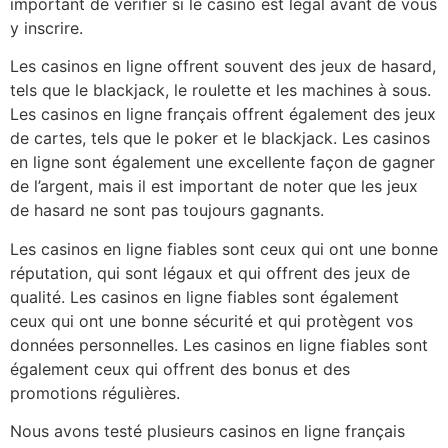
important de vérifier si le casino est légal avant de vous
y inscrire.
Les casinos en ligne offrent souvent des jeux de hasard,
tels que le blackjack, le roulette et les machines à sous.
Les casinos en ligne français offrent également des jeux
de cartes, tels que le poker et le blackjack. Les casinos
en ligne sont également une excellente façon de gagner
de l’argent, mais il est important de noter que les jeux
de hasard ne sont pas toujours gagnants.
Les casinos en ligne fiables sont ceux qui ont une bonne
réputation, qui sont légaux et qui offrent des jeux de
qualité. Les casinos en ligne fiables sont également
ceux qui ont une bonne sécurité et qui protègent vos
données personnelles. Les casinos en ligne fiables sont
également ceux qui offrent des bonus et des
promotions régulières.
Nous avons testé plusieurs casinos en ligne français