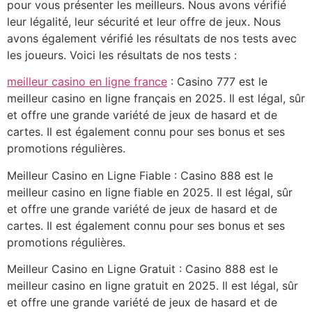
pour vous présenter les meilleurs. Nous avons vérifié
leur légalité, leur sécurité et leur offre de jeux. Nous
avons également vérifié les résultats de nos tests avec
les joueurs. Voici les résultats de nos tests :
meilleur casino en ligne france
: Casino 777 est le
meilleur casino en ligne français en 2025. Il est légal, sûr
et offre une grande variété de jeux de hasard et de
cartes. Il est également connu pour ses bonus et ses
promotions régulières.
Meilleur Casino en Ligne Fiable : Casino 888 est le
meilleur casino en ligne fiable en 2025. Il est légal, sûr
et offre une grande variété de jeux de hasard et de
cartes. Il est également connu pour ses bonus et ses
promotions régulières.
Meilleur Casino en Ligne Gratuit : Casino 888 est le
meilleur casino en ligne gratuit en 2025. Il est légal, sûr
et offre une grande variété de jeux de hasard et de