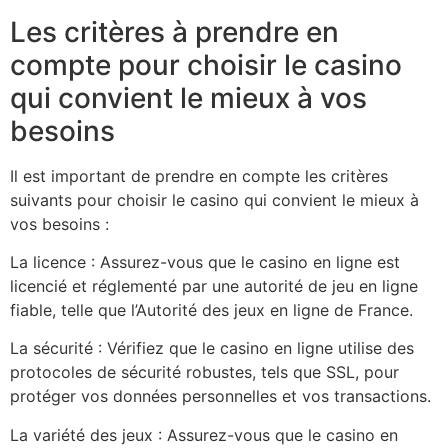
Les critères à prendre en
compte pour choisir le casino
qui convient le mieux à vos
besoins
Il est important de prendre en compte les critères
suivants pour choisir le casino qui convient le mieux à
vos besoins :
La licence : Assurez-vous que le casino en ligne est
licencié et réglementé par une autorité de jeu en ligne
fiable, telle que l’Autorité des jeux en ligne de France.
La sécurité : Vérifiez que le casino en ligne utilise des
protocoles de sécurité robustes, tels que SSL, pour
protéger vos données personnelles et vos transactions.
La variété des jeux : Assurez-vous que le casino en