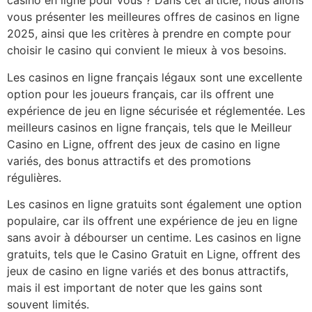
casino en ligne pour vous ? Dans cet article, nous allons
vous présenter les meilleures offres de casinos en ligne
2025, ainsi que les critères à prendre en compte pour
choisir le casino qui convient le mieux à vos besoins.
Les casinos en ligne français légaux sont une excellente
option pour les joueurs français, car ils offrent une
expérience de jeu en ligne sécurisée et réglementée. Les
meilleurs casinos en ligne français, tels que le Meilleur
Casino en Ligne, offrent des jeux de casino en ligne
variés, des bonus attractifs et des promotions
régulières.
Les casinos en ligne gratuits sont également une option
populaire, car ils offrent une expérience de jeu en ligne
sans avoir à débourser un centime. Les casinos en ligne
gratuits, tels que le Casino Gratuit en Ligne, offrent des
jeux de casino en ligne variés et des bonus attractifs,
mais il est important de noter que les gains sont
souvent limités.