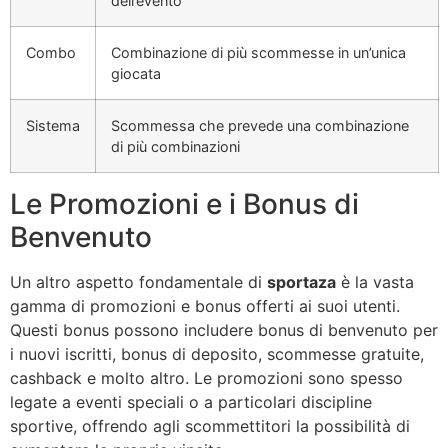
dell’evento
Combo
Combinazione di più scommesse in un’unica
giocata
Sistema
Scommessa che prevede una combinazione
di più combinazioni
Le Promozioni e i Bonus di
Benvenuto
Un altro aspetto fondamentale di
sportaza
è la vasta
gamma di promozioni e bonus offerti ai suoi utenti.
Questi bonus possono includere bonus di benvenuto per
i nuovi iscritti, bonus di deposito, scommesse gratuite,
cashback e molto altro. Le promozioni sono spesso
legate a eventi speciali o a particolari discipline
sportive, offrendo agli scommettitori la possibilità di