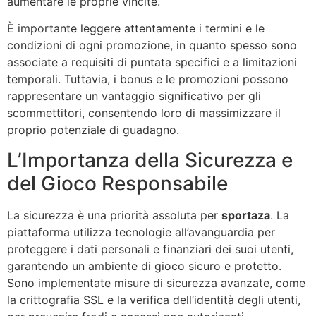
aumentare le proprie vincite.
È importante leggere attentamente i termini e le
condizioni di ogni promozione, in quanto spesso sono
associate a requisiti di puntata specifici e a limitazioni
temporali. Tuttavia, i bonus e le promozioni possono
rappresentare un vantaggio significativo per gli
scommettitori, consentendo loro di massimizzare il
proprio potenziale di guadagno.
L’Importanza della Sicurezza e
del Gioco Responsabile
La sicurezza è una priorità assoluta per
sportaza
. La
piattaforma utilizza tecnologie all’avanguardia per
proteggere i dati personali e finanziari dei suoi utenti,
garantendo un ambiente di gioco sicuro e protetto.
Sono implementate misure di sicurezza avanzate, come
la crittografia SSL e la verifica dell’identità degli utenti,