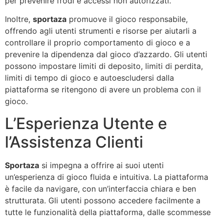
per prevenire frodi e accessi non autorizzati.
Inoltre,
sportaza
promuove il gioco responsabile,
offrendo agli utenti strumenti e risorse per aiutarli a
controllare il proprio comportamento di gioco e a
prevenire la dipendenza dal gioco d’azzardo. Gli utenti
possono impostare limiti di deposito, limiti di perdita,
limiti di tempo di gioco e autoescludersi dalla
piattaforma se ritengono di avere un problema con il
gioco.
L’Esperienza Utente e
l’Assistenza Clienti
Sportaza
si impegna a offrire ai suoi utenti
un’esperienza di gioco fluida e intuitiva. La piattaforma
è facile da navigare, con un’interfaccia chiara e ben
strutturata. Gli utenti possono accedere facilmente a
tutte le funzionalità della piattaforma, dalle scommesse