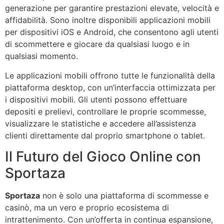
generazione per garantire prestazioni elevate, velocità e
affidabilità. Sono inoltre disponibili applicazioni mobili
per dispositivi iOS e Android, che consentono agli utenti
di scommettere e giocare da qualsiasi luogo e in
qualsiasi momento.
Le applicazioni mobili offrono tutte le funzionalità della
piattaforma desktop, con un’interfaccia ottimizzata per
i dispositivi mobili. Gli utenti possono effettuare
depositi e prelievi, controllare le proprie scommesse,
visualizzare le statistiche e accedere all’assistenza
clienti direttamente dal proprio smartphone o tablet.
Il Futuro del Gioco Online con
Sportaza
Sportaza
non è solo una piattaforma di scommesse e
casinò, ma un vero e proprio ecosistema di
intrattenimento. Con un’offerta in continua espansione,