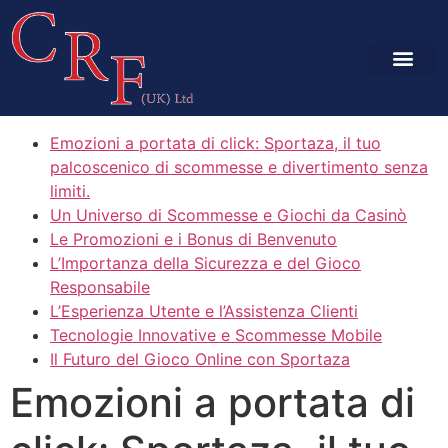
SERVICES & CA
PROJECT GALLE
Emozioni a portata di click: Sportaza, il tuo
palcoscenico di scommesse e divertimento senza
limiti.
Un Universo di Scommesse e Giochi da Casinò
Le Promozioni e i Bonus di Benvenuto
L’Importanza della Sicurezza e del Gioco
Responsabile
L’Esperienza Utente e l’Assistenza Clienti
Tecnologie Innovative e Scommesse Mobile
Il Futuro del Gioco Online con Sportaza
Emozioni a portata di