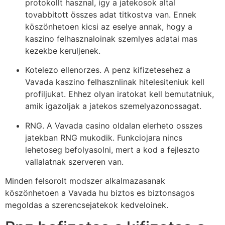
protokollt hasznal, igy a jatekosok altal
tovabbitott összes adat titkostva van. Ennek
köszönhetoen kicsi az eselye annak, hogy a
kaszino felhasznaloinak szemlyes adatai mas
kezekbe keruljenek.
Kotelezo ellenorzes. A penz kifizetesehez a
Vavada kaszino felhasznlinak hitelesiteniuk kell
profiljukat. Ehhez olyan iratokat kell bemutatniuk,
amik igazoljak a jatekos szemelyazonossagat.
RNG. A Vavada casino oldalan elerheto osszes
jatekban RNG mukodik. Funkciojara nincs
lehetoseg befolyasolni, mert a kod a fejleszto
vallalatnak szerveren van.
Minden felsorolt modszer alkalmazasanak
köszönhetoen a Vavada hu biztos es biztonsagos
megoldas a szerencsejatekok kedveloinek.