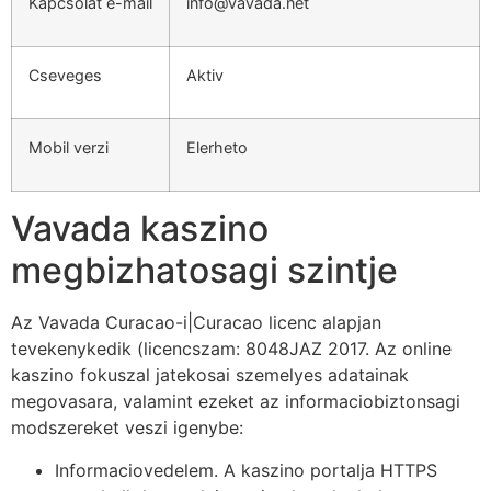
Kapcsolat e-mail
info@vavada.net
Cseveges
Aktiv
Mobil verzi
Elerheto
Vavada kaszino
megbizhatosagi szintje
Az Vavada Curacao-i|Curacao licenc alapjan
tevekenykedik (licencszam: 8048JAZ 2017. Az online
kaszino fokuszal jatekosai szemelyes adatainak
megovasara, valamint ezeket az informaciobiztonsagi
modszereket veszi igenybe:
Informaciovedelem. A kaszino portalja HTTPS