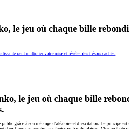
ko, le jeu où chaque bille rebondi
ndissante peut multiplier votre mise et révéler des trésors cachés.
inko, le jeu où chaque bille rebon
s.
 public grâce à son mélange d’aléatoire et d’excitation. Le principe est 
ment dans l’une des nombreuses fentes en bas du plateau. Chaque fente off