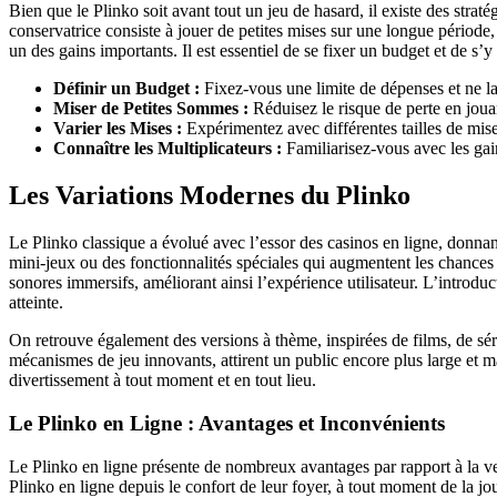
Bien que le Plinko soit avant tout un jeu de hasard, il existe des stra
conservatrice consiste à jouer de petites mises sur une longue période,
un des gains importants. Il est essentiel de se fixer un budget et de s’y 
Définir un Budget :
Fixez-vous une limite de dépenses et ne l
Miser de Petites Sommes :
Réduisez le risque de perte en jou
Varier les Mises :
Expérimentez avec différentes tailles de mise
Connaître les Multiplicateurs :
Familiarisez-vous avec les ga
Les Variations Modernes du Plinko
Le Plinko classique a évolué avec l’essor des casinos en ligne, donna
mini-jeux ou des fonctionnalités spéciales qui augmentent les chances
sonores immersifs, améliorant ainsi l’expérience utilisateur. L’introduc
atteinte.
On retrouve également des versions à thème, inspirées de films, de sér
mécanismes de jeu innovants, attirent un public encore plus large et m
divertissement à tout moment et en tout lieu.
Le Plinko en Ligne : Avantages et Inconvénients
Le Plinko en ligne présente de nombreux avantages par rapport à la ve
Plinko en ligne depuis le confort de leur foyer, à tout moment de la j