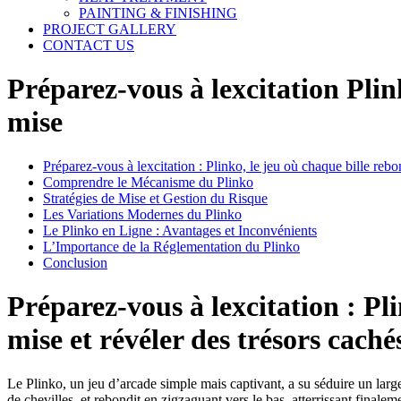
PAINTING & FINISHING
PROJECT GALLERY
CONTACT US
Préparez-vous à lexcitation Plin
mise
Préparez-vous à lexcitation : Plinko, le jeu où chaque bille rebo
Comprendre le Mécanisme du Plinko
Stratégies de Mise et Gestion du Risque
Les Variations Modernes du Plinko
Le Plinko en Ligne : Avantages et Inconvénients
L’Importance de la Réglementation du Plinko
Conclusion
Préparez-vous à lexcitation : Pl
mise et révéler des trésors caché
Le Plinko, un jeu d’arcade simple mais captivant, a su séduire un large
de chevilles, et rebondit en zigzaguant vers le bas, atterrissant finale