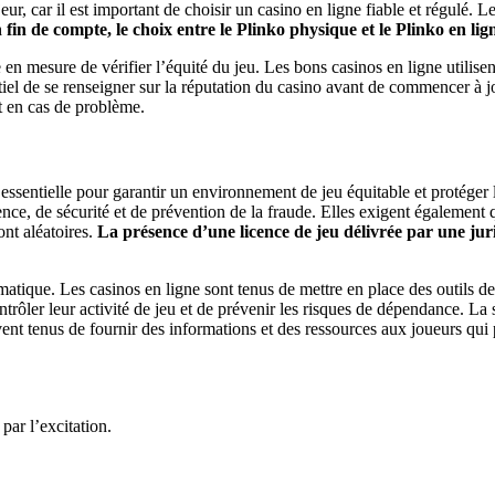
r, car il est important de choisir un casino en ligne fiable et régulé. L
 fin de compte, le choix entre le Plinko physique et le Plinko en l
re en mesure de vérifier l’équité du jeu. Les bons casinos en ligne utilis
tiel de se renseigner sur la réputation du casino avant de commencer à jo
t en cas de problème.
ssentielle pour garantir un environnement de jeu équitable et protéger l
e, de sécurité et de prévention de la fraude. Elles exigent également qu
ont aléatoires.
La présence d’une licence de jeu délivrée par une jurid
matique. Les casinos en ligne sont tenus de mettre en place des outils de
trôler leur activité de jeu et de prévenir les risques de dépendance. La
vent tenus de fournir des informations et des ressources aux joueurs qui 
par l’excitation.