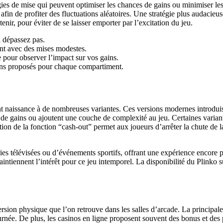
tégies de mise qui peuvent optimiser les chances de gains ou minimiser l
 afin de profiter des fluctuations aléatoires. Une stratégie plus audaci
tenir, pour éviter de se laisser emporter par l’excitation du jeu.
a dépassez pas.
ant avec des mises modestes.
 pour observer l’impact sur vos gains.
ins proposés pour chaque compartiment.
nt naissance à de nombreuses variantes. Ces versions modernes introdui
 de gains ou ajoutent une couche de complexité au jeu. Certaines varian
tion de la fonction “cash-out” permet aux joueurs d’arrêter la chute de la
ies télévisées ou d’événements sportifs, offrant une expérience encore p
aintiennent l’intérêt pour ce jeu intemporel. La disponibilité du Plinko
rsion physique que l’on retrouve dans les salles d’arcade. La principal
ournée. De plus, les casinos en ligne proposent souvent des bonus et des