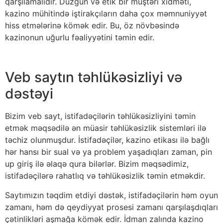
qarşılamalıdır. Düzgün və etik bir müştəri xidməti,
kazino mühitində iştirakçıların daha çox məmnuniyyət
hiss etmələrinə kömək edir. Bu, öz növbəsində
kazinonun uğurlu fəaliyyətini təmin edir.
Veb saytın təhlükəsizliyi və
dəstəyi
Bizim veb sayt, istifadəçilərin təhlükəsizliyini təmin
etmək məqsədilə ən müasir təhlükəsizlik sistemləri ilə
təchiz olunmuşdur. İstifadəçilər, kazino etikası ilə bağlı
hər hansı bir sual və ya problem yaşadıqları zaman, pin
up giriş ilə əlaqə qura bilərlər. Bizim məqsədimiz,
istifadəçilərə rahatlıq və təhlükəsizlik təmin etməkdir.
Saytımızın təqdim etdiyi dəstək, istifadəçilərin həm oyun
zamanı, həm də qeydiyyat prosesi zamanı qarşılaşdıqları
çətinlikləri aşmağa kömək edir. İdman zalında kazino