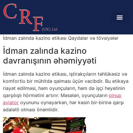
SERVICES & CA
PROJECT GALLE
İdman zalında kazino etikası Qaydalar və tövsiyələr
İdman zalında kazino
davranışının əhəmiyyəti
İdman zalında kazino etikası, iştirakçıların təhlükəsiz və
komfortlu bir mühitdə qalması üçün vacibdir. Bu etikaya
riayət edilməsi, həm oyunçuların, həm də işçi heyətinin
qarşılıqlı hörmətini artırır. Məsələn, oyunçuların
pinup
aviator
oyununu oynayarkən, hər kəsin bir-birinə qarşı
ədalətli olması önəmlidir.