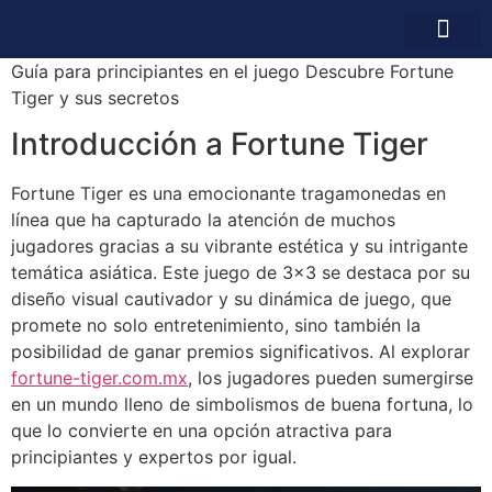
Guía para principiantes en el juego Descubre Fortune
SERVICES & CAP
PROJECT GALLE
Tiger y sus secretos
Introducción a Fortune Tiger
Fortune Tiger es una emocionante tragamonedas en
línea que ha capturado la atención de muchos
jugadores gracias a su vibrante estética y su intrigante
temática asiática. Este juego de 3×3 se destaca por su
diseño visual cautivador y su dinámica de juego, que
promete no solo entretenimiento, sino también la
posibilidad de ganar premios significativos. Al explorar
fortune-tiger.com.mx
, los jugadores pueden sumergirse
en un mundo lleno de simbolismos de buena fortuna, lo
que lo convierte en una opción atractiva para
principiantes y expertos por igual.