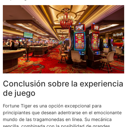
Conclusión sobre la experiencia
de juego
Fortune Tiger es una opción excepcional para
principiantes que desean adentrarse en el emocionante
mundo de las tragamonedas en línea. Su mecánica
sencilla, combinada con la posibilidad de grandes