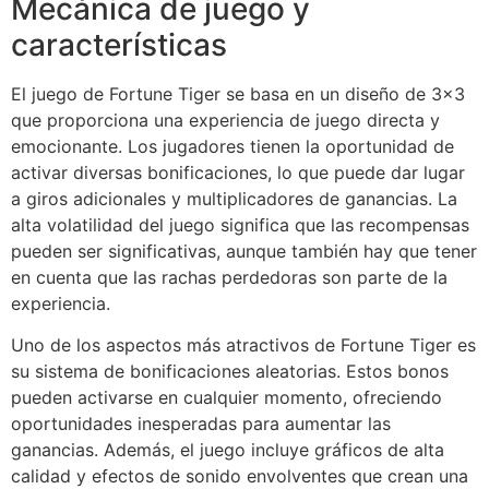
Mecánica de juego y
características
El juego de Fortune Tiger se basa en un diseño de 3×3
que proporciona una experiencia de juego directa y
emocionante. Los jugadores tienen la oportunidad de
activar diversas bonificaciones, lo que puede dar lugar
a giros adicionales y multiplicadores de ganancias. La
alta volatilidad del juego significa que las recompensas
pueden ser significativas, aunque también hay que tener
en cuenta que las rachas perdedoras son parte de la
experiencia.
Uno de los aspectos más atractivos de Fortune Tiger es
su sistema de bonificaciones aleatorias. Estos bonos
pueden activarse en cualquier momento, ofreciendo
oportunidades inesperadas para aumentar las
ganancias. Además, el juego incluye gráficos de alta
calidad y efectos de sonido envolventes que crean una