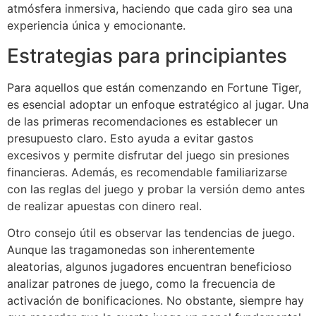
atmósfera inmersiva, haciendo que cada giro sea una
experiencia única y emocionante.
Estrategias para principiantes
Para aquellos que están comenzando en Fortune Tiger,
es esencial adoptar un enfoque estratégico al jugar. Una
de las primeras recomendaciones es establecer un
presupuesto claro. Esto ayuda a evitar gastos
excesivos y permite disfrutar del juego sin presiones
financieras. Además, es recomendable familiarizarse
con las reglas del juego y probar la versión demo antes
de realizar apuestas con dinero real.
Otro consejo útil es observar las tendencias de juego.
Aunque las tragamonedas son inherentemente
aleatorias, algunos jugadores encuentran beneficioso
analizar patrones de juego, como la frecuencia de
activación de bonificaciones. No obstante, siempre hay