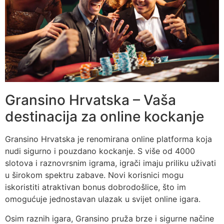
Gransino Hrvatska – Vaša
destinacija za online kockanje
Gransino Hrvatska je renomirana online platforma koja
nudi sigurno i pouzdano kockanje. S više od 4000
slotova i raznovrsnim igrama, igrači imaju priliku uživati
u širokom spektru zabave. Novi korisnici mogu
iskoristiti atraktivan bonus dobrodošlice, što im
omogućuje jednostavan ulazak u svijet online igara.
Osim raznih igara, Gransino pruža brze i sigurne načine